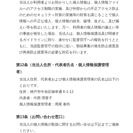
当法人が利用者よりお預かりした個人情報は、個人情報ファイ
ルへのアクセス制限の実施、及び外部からの不正アクセス防止
のためのセキュリティ対策の実施等の対策を講じることで個人
情報への不正な侵入、個人情報の紛失、破壊、改ざん、及び漏
えい等を防止いたします。万一、利用者の個人情報の漏えい等
の事故が発生した場合、当法人は、個人情報保護法及び関連す
るガイドラインに則り、速やかに監督官庁への報告を行うとと
もに、当該監督官庁の指示に従い、類似事案の発生防止措置及
び再発防止措置等の必要な対応を行います。
第12条（当法人住所・代表者氏名・個人情報保護管理
者）
当法人住所、代表者および個人情報保護管理者の氏名は以下の
とおりです。
住所：神戸市中央区御幸通 6-1-12
代表者：中西 理香子
個人情報保護管理者：周尾 泰尚
第13条（お問い合わせ窓口）
当法人の個人情報の取扱に関するお問い合せは下記までご連絡
ください。