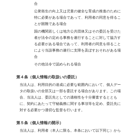
合
公衆衛生の向上又は児童の健全な育成の推進のために
特に必要がある場合であって、利用者の同意を得るこ
とが困難である場合
国の機関若しくは地方公共団体又はその委託を受けた
者が法令の定める事務を遂行することに対して協力す
る必要がある場合であって、利用者の同意を得ること
により当該事務の遂行に支障を及ぼすおそれがある場
合
その他法令で認められる場合
第４条（個人情報の取扱いの委託）
当法人は、利用目的の達成に必要な範囲内において、個人デー
タの取扱いの全部又は一部を委託する場合があります。この場
合、当法人は、委託先としての適格性を十分審査するととも
に、契約にあたって守秘義務に関する事項等を定め、委託先に
対する必要かつ適切な監督を行います。
第５条（個人情報の開示）
当法人は、利用者（本人に限る。本条において以下同じ）から